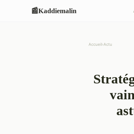
Kaddiemalin
📰
Accueil
›
Actu
Stratég
vain
ast