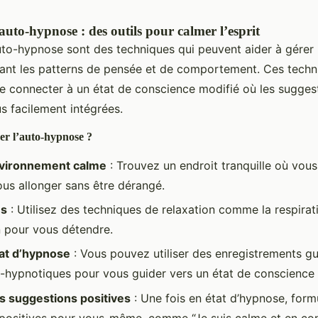
auto-hypnose : des outils pour calmer l’esprit
uto-hypnose sont des techniques qui peuvent aider à gérer l
iant les patterns de pensée et de comportement. Ces techn
e connecter à un état de conscience modifié où les suggest
s facilement intégrées.
r l’auto-hypnose ?
vironnement calme
: Trouvez un endroit tranquille où vou
ous allonger sans être dérangé.
us
: Utilisez des techniques de relaxation comme la respira
n pour vous détendre.
tat d’hypnose
: Vous pouvez utiliser des enregistrements g
-hypnotiques pour vous guider vers un état de conscience 
s suggestions positives
: Une fois en état d’hypnose, form
positives pour vous-même, comme “Je suis calme et en con