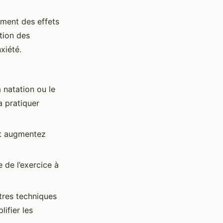
ement des effets
ation des
xiété.
a natation ou le
a pratiquer
t augmentez
 de l’exercice à
tres techniques
ifier les