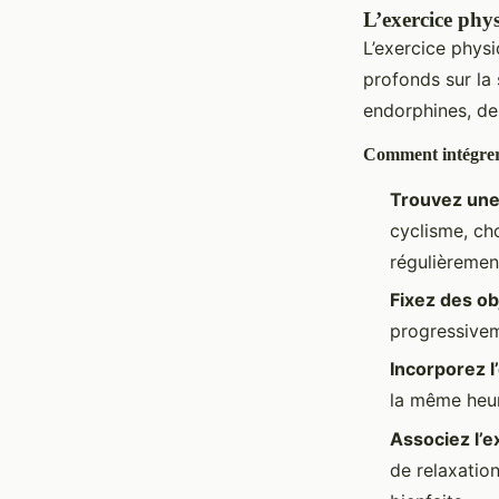
L’exercice phys
L’exercice physi
profonds sur la 
endorphines, des
Comment intégrer 
Trouvez une
cyclisme, cho
régulièremen
Fixez des obj
progressiveme
Incorporez l
la même heur
Associez l’e
de relaxatio