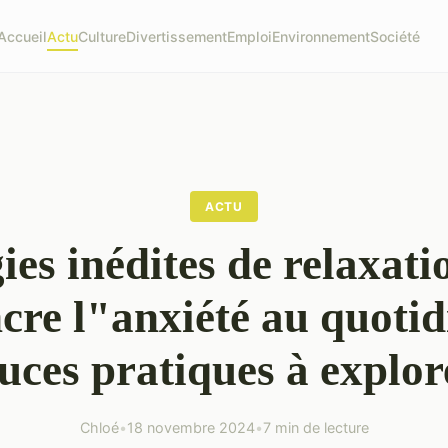
Accueil
Actu
Culture
Divertissement
Emploi
Environnement
Société
ACTU
ies inédites de relaxat
cre l"anxiété au quotid
uces pratiques à explor
Chloé
•
18 novembre 2024
•
7 min de lecture