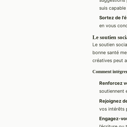
suis capable 
Sortez de l’
en vous conc
Le soutien social
Le soutien socia
bonne santé men
créatives peut ai
Comment intégrer le
Renforcez vo
soutiennent 
Rejoignez d
vos intérêts 
Engagez-vou
l’écriture ou