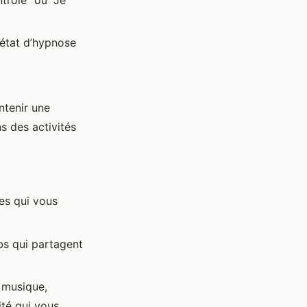
’état d’hypnose
ntenir une
s des activités
es qui vous
bs qui partagent
a musique,
ité qui vous