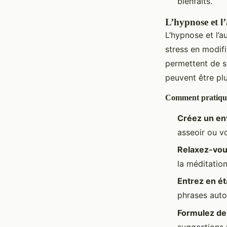
bienfaits.
L’hypnose et l’
L’hypnose et l’a
stress en modif
permettent de s
peuvent être plu
Comment pratique
Créez un en
asseoir ou v
Relaxez-vo
la méditatio
Entrez en é
phrases auto
Formulez de
suggestions 