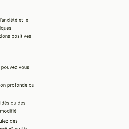
’anxiété et le
iques
ions positives
s pouvez vous
tion profonde ou
uidés ou des
modifié.
ulez des
trôle” ou “Je