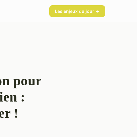
Les enjeux du jour →
ion pour
ien :
er !