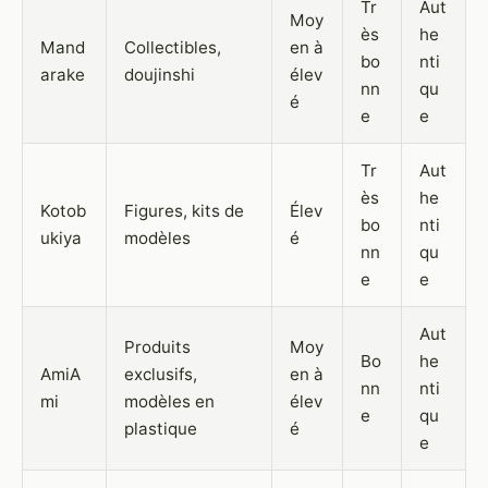
Tr
Aut
Moy
ès
he
Mand
Collectibles,
en à
bo
nti
arake
doujinshi
élev
nn
qu
é
e
e
Tr
Aut
ès
he
Kotob
Figures, kits de
Élev
bo
nti
ukiya
modèles
é
nn
qu
e
e
Aut
Produits
Moy
Bo
he
AmiA
exclusifs,
en à
nn
nti
mi
modèles en
élev
e
qu
plastique
é
e