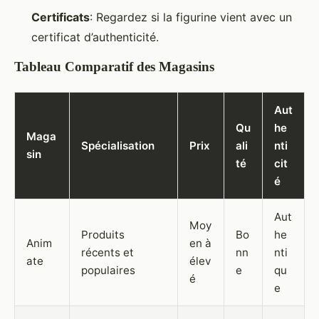
Certificats
: Regardez si la figurine vient avec un
certificat d’authenticité.
Tableau Comparatif des Magasins
Aut
Qu
he
Maga
Spécialisation
Prix
ali
nti
sin
té
cit
é
Aut
Moy
Produits
Bo
he
Anim
en à
récents et
nn
nti
ate
élev
populaires
e
qu
é
e