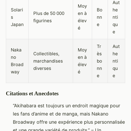
Aut
Moy
Solari
Bo
he
Plus de 50 000
en à
s
nn
nti
figurines
élev
Japan
e
qu
é
e
Tr
Aut
Naka
Moy
Collectibles,
ès
he
no
en à
marchandises
bo
nti
Broad
élev
diverses
nn
qu
way
é
e
e
Citations et Anecdotes
“Akihabara est toujours un endroit magique pour
les fans d’anime et de manga, mais Nakano
Broadway offre une expérience plus personnalisée
et une grande variété de produits,” – Un