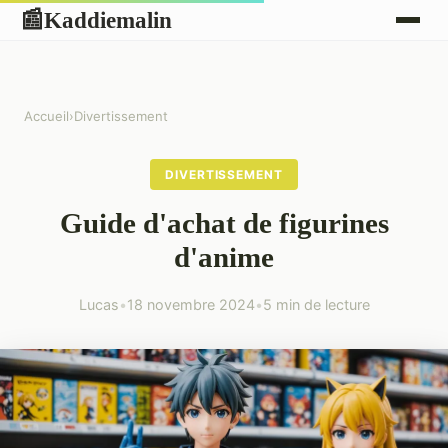
Kaddiemalin
📰
Accueil
›
Divertissement
DIVERTISSEMENT
Guide d'achat de figurines
d'anime
Lucas
•
18 novembre 2024
•
5 min de lecture